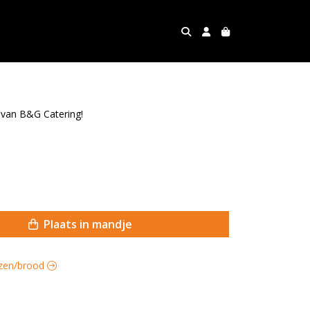
 van B&G Catering!
Plaats in mandje
auzen/brood