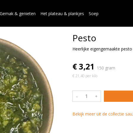
Gemak & genieten
Het plateau & plankjes
Soep
Pesto
Heerlijke eigengemaakte pesto
€ 3,21
150 gram
€ 21,40 per kilo
–
+
Bekijk meer uit de collectie s