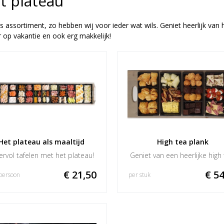
t plateau
 assortiment, zo hebben wij voor ieder wat wils. Geniet heerlijk van h
r op vakantie en ook erg makkelijk!
Het plateau als maaltijd
High tea plank
ervol tafelen met het plateau!
Geniet van een heerlijke high 
€ 21,50
€ 54
persoon
per stuk