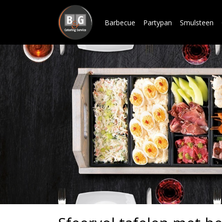
Barbecue
Partypan
Smulsteen