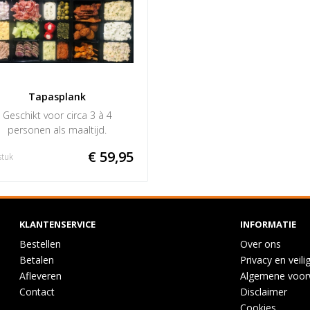
Tapasplank
Geschikt voor circa 3 à 4
personen als maaltijd.
€ 59,95
stuk
KLANTENSERVICE
INFORMATIE
Bestellen
Over ons
Betalen
Privacy en veili
Afleveren
Algemene voor
Contact
Disclaimer
Cookies