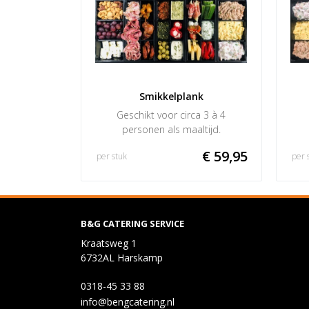
Smikkelplank
Geschikt voor circa 3 à 4
personen als maaltijd.
€ 59,95
per stuk
per 
B&G CATERING SERVICE
Kraatsweg 1
6732AL Harskamp
0318-45 33 88
info@bengcatering.nl