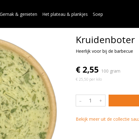
Gemak & genieten
Het plateau & plankjes
Soep
Kruidenboter
Heerlijk voor bij de barbecue
€ 2,55
100 gram
€ 25,50 per kilo
–
+
Bekijk meer uit de collectie s