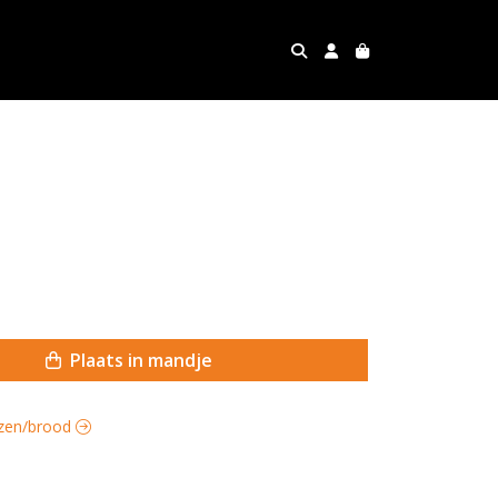
Plaats in mandje
auzen/brood