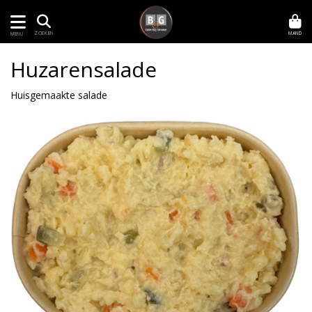
MAND
ZOEKEN
MENU
Huzarensalade
Huisgemaakte salade