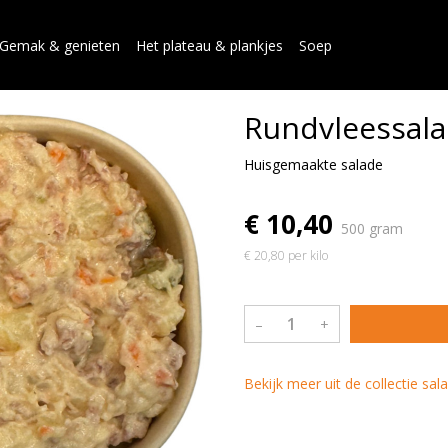
Gemak & genieten
Het plateau & plankjes
Soep
Rundvleessal
Huisgemaakte salade
€ 10,40
500 gram
€ 20,80 per kilo
–
+
Bekijk meer uit de collectie sa