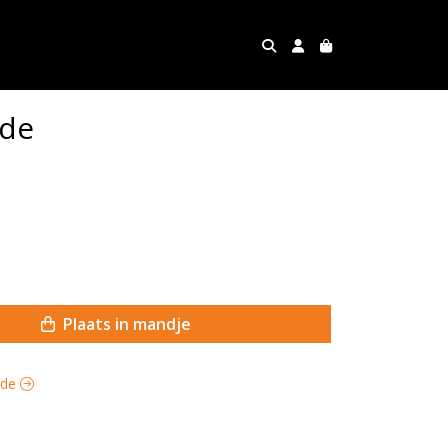
ade
Plaats in mandje
lade