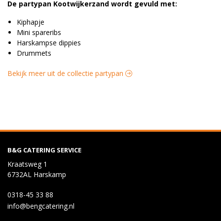
De partypan Kootwijkerzand wordt gevuld met:
Kiphapje
Mini spareribs
Harskampse dippies
Drummets
Bekijk meer uit de collectie partypan
B&G CATERING SERVICE
Kraatsweg 1
6732AL Harskamp
0318-45 33 88
info@bengcatering.nl