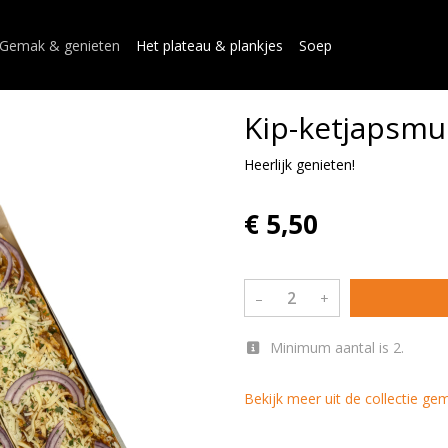
Gemak & genieten
Het plateau & plankjes
Soep
Kip-ketjapsmul
Heerlijk genieten!
€ 5,50
–
+
Minimum aantal is 2.
Bekijk meer uit de collectie g