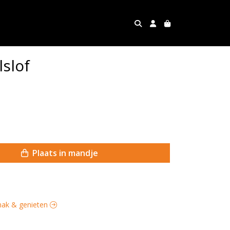
slof
Plaats in mandje
emak & genieten