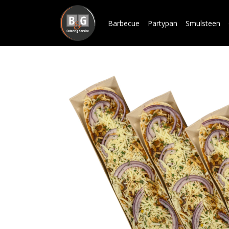
Barbecue
Partypan
Smulsteen