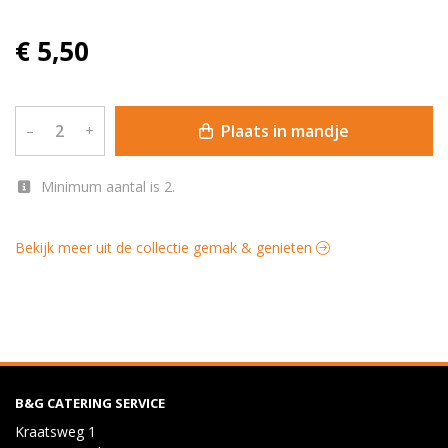
€ 5,50
Plaats in mandje
–
+
Minimum aantal is 2.
Bekijk meer uit de collectie gemak & genieten
B&G CATERING SERVICE
Kraatsweg 1