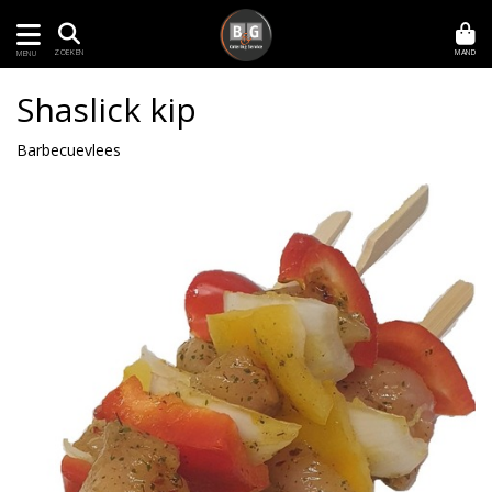
MAND
ZOEKEN
MENU
Shaslick kip
Barbecuevlees