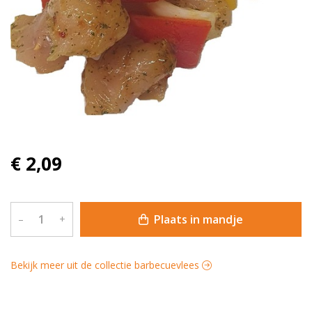
€ 2,09
Plaats in mandje
–
+
Bekijk meer uit de collectie barbecuevlees