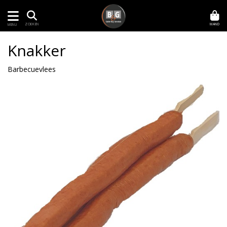
MAND
ZOEKEN
MENU
Knakker
Barbecuevlees