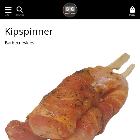
MAND
ZOEKEN
MENU
Kipspinner
Barbecuevlees