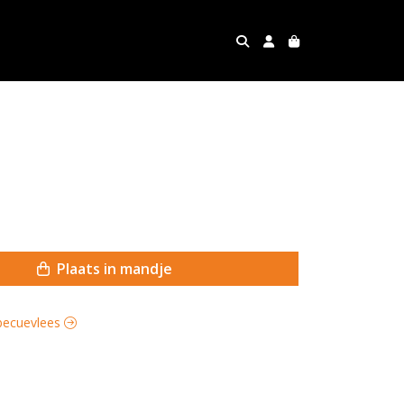
Plaats in mandje
rbecuevlees