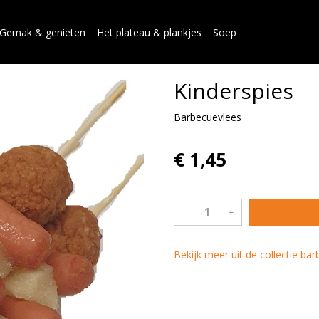
Gemak & genieten
Het plateau & plankjes
Soep
Kinderspies
Barbecuevlees
€ 1,45
–
+
Bekijk meer uit de collectie ba